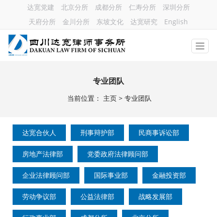
达宽党建
北京分所
成都分所
仁寿分所
深圳分所
天府分所
金川分所
东坡文化
达宽研究
English
专业团队
当前位置：
主页
>
专业团队
达宽合伙人
刑事辩护部
民商事诉讼部
房地产法律部
党委政府法律顾问部
企业法律顾问部
国际事业部
金融投资部
劳动争议部
公益法律部
战略发展部