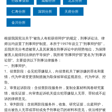
行政事业部
成都分所
北京分所
仁寿分所
深圳分所
天府分所
金川分所
根据我国宪法关于
“被告人有权获得辩护”的规定，刑事诉讼法、律
师法均设置了刑事辩护制度。本所于1997年设立了“刑事辩护部”，
后我所充分考虑
被害人及其家属在刑事诉讼中的弱势地位，为保障
被害人能得到法律的平等保护，我所将
“刑事辩护部”更名为“刑事诉
讼部”。主要提供以下刑事法律服务：
一、刑事辩护。
1、侦查阶段：会见犯罪嫌疑人，向侦查机关了解涉嫌的罪名和案
情，代为申请变更强制措施为取保候审或监视居住、代为申诉、控
告。
2、审查起诉阶段：含侦查阶段服务外，复制全案材料阅卷研究案
情，核实证据，向审查起诉机关提出犯罪嫌疑人无罪、罪轻或不起
诉的律师意见。
3、审判阶段：含前两阶段服务外，收集、研究证据，出庭辩护，
提出被告人无罪或罪轻或免予刑事处罚的材料和意见，依法维护被