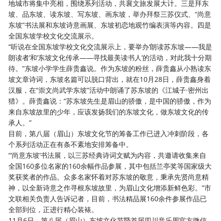
地城市将集中亮相，围绕系列活动，共襄文旅发展大计。三是拜东
坡、品东坡、读东坡、写东坡、画东坡，举办拜祭三苏仪式、“尚意
东坡”书法展和东坡诗意画展、东坡初恋地观竹编表演等内容。四是
全国东坡学校文化交流展示。
“听说在全国东坡学校文化交流展示上，要举办‘朗读苏东坡——我是
朗读者’和‘东坡文化传承——寻找最美读书人’的活动，对此我十分期
待。”东坡小学学生薛贵鑫说。作为东坡的粉丝，薛贵鑫从小熟读东
坡文章诗词，东坡名篇可以脱口背出，就在10月28日，薛贵鑫身着
汉服，在“崇文尚武学东坡”活动中朗诵了苏东坡的《江城子·密州出
猎》。薛贵鑫说：“苏东坡先生是眉山的骄傲，是中国的骄傲，作为
来自东坡故里的少年，应该发扬我们的东坡文化，做东坡文化的传
承人。”
目前，第八届（眉山）东坡文化节的筹备工作已进入冲刺阶段，各
个系列活动正在有条不紊地安排筹备中。
“‘尚意东坡’书法展，以三苏经典诗词文赋为内容，共邀请收集来自
全国160多位名家的160余幅作品参展，其中包括兰亭奖等国家级大
奖获奖者的作品。众多名家怀着对苏东坡的敬意，秉承先贤尚意精
神，以全新诗意之作寻根东坡故里，为眉山文化增添新鲜色彩。”市
文联相关负责人告诉记者，目前，书法精品展160余件参展作品已
全部到位，正进行精心装裱。
11月6日，第八届（眉山）东坡文化节暨首届四川音乐周官方微信