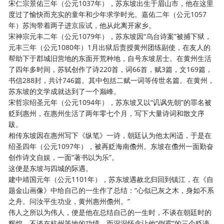
宋仁宗景佑三年（公元
1037年），苏东坡出生于眉山市，他在这里
度过了愉快而充实的童年和少年求学时光。嘉佑二年（公元1057
年）苏洵带着两子进京应试，他从此离开家乡。
宋神宗元丰二年（公元
1079年），苏东坡因“乌台诗案”被捕下狱，
元丰三年（公元1080年）1月出狱后责授黄州团练副使，在友人的
帮助下于郡城旧营地的东面开荒种地，自号东坡居士。在黄州生活
了四年多时间，苏轼创作了诗220首，词66首，赋3篇，文169篇，
书信288封，共计746篇。其中包括二赋一词等传世名篇。在黄州，
苏东坡的文学成就达到了一个巅峰。
宋哲宗绍圣元年（公元
1094年），苏东坡又以“讥讽先朝”的罪名被
贬到惠州，在惠州生活了两年零七个月，写下大量诗词和散文序
跋。
相传东坡因在惠州写下《纵笔》一诗，朝廷认为他太闲适，于是在
绍圣四年（公元
1097年），被再贬海南儋州。东坡在儋州一面勤奋
创作诗文自娱，一面“著书以为乐”。
这便是东坡与四城的际遇。
建中靖国元年（公元
1101年），苏东坡遇赦北归回到镇江，在《自
题金山画像》中给自己的一生作了总结：“心似已灰之木，身如不系
之舟。问汝平生功业，黄州惠州儋州。”
伟人之所以为伟人，便是他在总结自己的一生时，不谈在朝廷时的
辉煌，不谈在杭州等地的功绩，而深深怀念让他
“倒霉”的三个贬谪