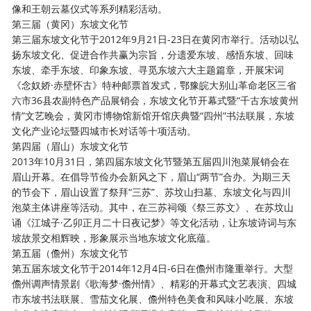
像和王朝云墓仪式等系列精彩活动。
第三届（黄冈）东坡文化节
第三届东坡文化节于
2012年9月21日-23日在黄冈市举行。活动以弘
扬东坡文化、促进合作共赢为宗旨，分遗爱东坡、感悟东坡、回味
东坡、牵手东坡、印象东坡、寻觅东坡六大主题篇章，开展宋词
《念奴娇·赤壁怀古》特种邮票首发式，鄂豫皖大别山革命老区三省
六市36县农副特色产品展销会，东坡文化节开幕式暨“千古东坡黄州
情”文艺晚会，黄冈市博物馆新馆开馆庆典暨“四州”书法联展，东坡
文化产业论坛暨四城市长对话等十项活动。
第四届（眉山）东坡文化节
2013年10月31日，第四届东坡文化节暨第五届四川泡菜展销会在
眉山开幕。在倡导节俭办会新风之下，眉山“两节”合办。为期三天
的节会下，眉山设置了祭拜“三苏”、苏坟山扫墓、东坡文化与四川
泡菜主体讲座等活动。其中，在三苏祠颂《祭三苏文》、在苏坟山
诵《江城子·乙卯正月二十日夜记梦》等文化活动，让东坡诗词与东
坡故景交相辉映，形象展示当地东坡文化底蕴。
第五届（儋州）东坡文化节
第五届东坡文化节于
2014年12月4日-6日在儋州市隆重举行。大型
儋州调声情景剧《歌海梦·儋州情》、精彩的开幕式文艺表演、四城
市东坡书法联展、雪茄文化展、儋州特色美食和风味小吃展、东坡