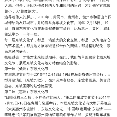
之地。但是，正因为他多舛的人生和坎坷的际遇，才让他的官越做
越小，人“越做越大”。
追寻着伟人的脚步，
2010年，黄冈市、惠州市、儋州市和眉山市四
城缔结为友好城市，并轮流举办东坡文化节。同年12月18日、19
日，首届东坡文化节在海南省儋州市举行，此后惠州、黄冈、眉山
轮流举办，一年一届。
每一届东坡文化节，都是一场盛大的文化交流，都是一次陶冶身心
的艺术鉴赏，都是地方展示诚意和合作的契机，都是精彩绝伦、亲
民惠民的盛会。
拾掇过去，才能对未来报以期待。在此，我们简单回顾前七届东坡
文化节，展现东坡文化与地方特色结合的脉络。
第一届（儋州）东坡文化节
首届东坡文化节于
2010年12月18日-19日在海南省儋州市举行，大
型开幕演出《东坡九歌》、儋州调声赛歌会、东坡书画展、美食品
鉴会、东坡国际论坛惊艳呈现。
第二届（惠州）东坡文化节
“日啖荔枝三百颗，不辞长作岭南人。”第二届东坡文化节于2011年
7月15日-18日在惠州市隆重举行。本届东坡文化节有大型开幕晚会
《大美惠州东坡情》、东坡文化论坛、“中国印·惠州缘·东坡情”——
李建忠书法篆刻展暨惠州博物馆馆藏名家作品展、参观拜谒东坡塑