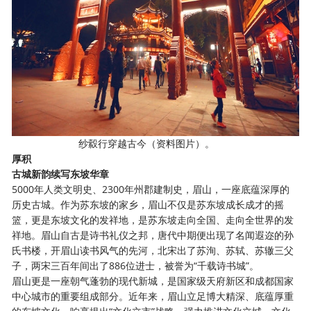
纱縠行穿越古今（资料图片）。
厚积
古城新韵续写东坡华章
5000年人类文明史、2300年州郡建制史，眉山，一座底蕴深厚的
历史古城。作为苏东坡的家乡，眉山不仅是苏东坡成长成才的摇
篮，更是东坡文化的发祥地，是苏东坡走向全国、走向全世界的发
祥地。眉山自古是诗书礼仪之邦，唐代中期便出现了名闻遐迩的孙
氏书楼，开眉山读书风气的先河，北宋出了苏洵、苏轼、苏辙三父
子，两宋三百年间出了886位进士，被誉为“千载诗书城”。
眉山更是一座朝气蓬勃的现代新城，是国家级天府新区和成都国家
中心城市的重要组成部分。近年来，眉山立足博大精深、底蕴厚重