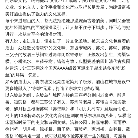
的东坡文化，响亮提出
“文化立市”战略，强力推进文化立城、文化
立业、文化立人，文化事业和文化产业取得长足发展，为建设富裕
美好眉山提供了强力的文化支撑。
每个来过眉山的人，都无法拒绝她那温婉而古老的美，同时又会被
她年轻而朝气的面貌深深吸引，让人禁不住停下脚步，静下心与她
进行一次从古至今的浪漫对话。
有人说，走进眉山，便走进了一片文化圣地。被东坡文化包裹着的
眉山，处处散发着浓郁的文化味。东坡宋城内，苏洵、苏轼、苏辙
三父子的故居三苏祠经过两年闭馆维修后，正焕发出新生。沟渠纵
横、小桥流水、曲径亭榭，错落有致，典型完整的四川清代古典园
林建筑，让三苏祠这个国家
AAAA级景区迎来了越来越多东坡“粉
丝”的拜谒、凭吊。
如今的眉山人，将东坡文化氛围渲染到了极致。眉山在城市建设中
更多地融入了
“东坡”元素，打造了东坡文化核心圈。
以东坡岛为例，东坡岛与城区连接的三座桥分别叫老泉桥、醉月
桥、颍滨桥，都与三苏父子有关。苏洵号老泉，苏辙自号颍滨遗
老。醉月桥是根据苏轼《赤壁赋》和《明月几时有》意境而命名。
岛上的
10座桥命名及文化内容创意则取自苏东坡典领八州，纵横北
宋疆域时留下的史实和诗词文赋。沿着公园，将嘉祐桥、喜雨桥、
徐州桥、明月桥、绿杨桥、西子桥、百坡桥、惠州桥、白鹤桥、载
酒桥10座桥走一遍，就可以粗略体验苏东坡一生的履痕。每座桥