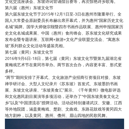
文化交流座谈会、东坡诗词背诵擂台赛等，再次惊艳诗乡歌海。
第六届（惠州）东坡文化节
第六届东坡文化节于
2015年12月1日至-3日在惠州市隆重举行。全
国人大常委会原副委员长布赫出席开幕式，并为惠州“国家历史文化
名城”揭牌。国学大师饶宗颐暨四市书画作品联展、惠州申报国家历
史文化名城成果展、中国（惠州）食尚锋会、苏东坡文化研究成果
发布会暨专题讲座、互联网+旅游+文化产业联盟交流会、“寓惠东
坡”系列群众文化活动等盛装亮相。
第七届（黄冈）东坡文化节
2016年9月6日-18日，第七届（黄冈）东坡文化节暨第九届湖北省
黄梅戏艺术节在黄冈市举办。两节首次合办，内容更丰富、形式更
多样。
“两节”期间安排了开幕式、文化旅游产业招商引资项目对接、东坡
禅学研讨会、大型人文纪录片《苏东坡》首发式、东坡墨韵书画
展、东坡文化讲座、“东坡美食汇”展示、《千年黄州》微电影评选
和文化惠民剧目展演等多项活动，还举办了“中国东坡美食文化之
乡”以及“中国漂流谷”授牌活动。活动还特别邀请武汉、安徽、江西
等外地院团，涵盖黄梅戏、楚剧、文曲戏、东路花鼓戏等黄冈四大
地方剧种，以及黄冈、惠州、儋州、眉山四地的民歌民舞。