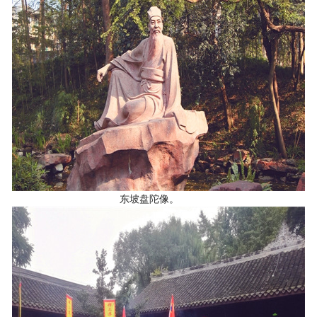
东坡盘陀像。