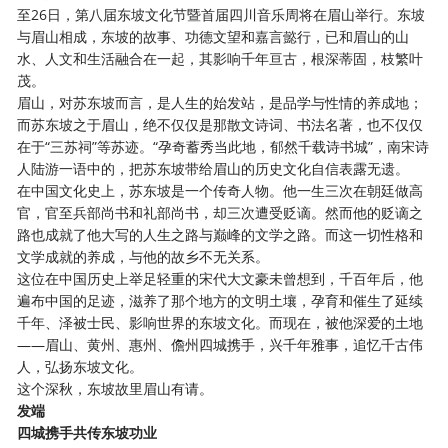
至26日，第八届东坡文化节暨首届四川音乐周将在眉山举行。东坡
与眉山相成，东坡的故事、功德文望和嘉言懿行，已和眉山的山
水、人文和生活融合在一起，其影响千年亘古，根深蒂固，枝繁叶
茂。
眉山，对苏东坡而言，是人生的始发站，是品学与性情的养成地；
而苏东坡之于眉山，绝不仅仅是那散文诗词、书法名著，也不仅仅
在于
“三苏祠”等苏迹。“孕奇蓄秀当此地，郁然千载诗书城”，南宋诗
人陆游一语中的，把苏东坡带给眉山的历史文化自信表露无遗。
在中国文化史上，苏东坡是一个传奇人物。他一生三次在朝廷做高
官，官至兵部尚书和礼部尚书，却三次遭受贬谪。然而他的贬谪之
路也成就了他大写的人生之路与巅峰的文学之路。而这一切性格和
文学成就的养成，与他的故乡不无关系。
这位在中国历史上举足轻重的宋代大文豪未曾想到，千百年后，他
遍布中国的足迹，滋养了那个地方的文明土壤，孕育和催生了延续
千年、泽被士民、影响世界的东坡文化。而现在，被他深爱的土地
——眉山、黄州、惠州、儋州四城携手，兴千年雅事，追忆千古伟
人，弘扬东坡文化。
这个深秋，东坡故里眉山有请。
发端
四城携手共传东坡功业