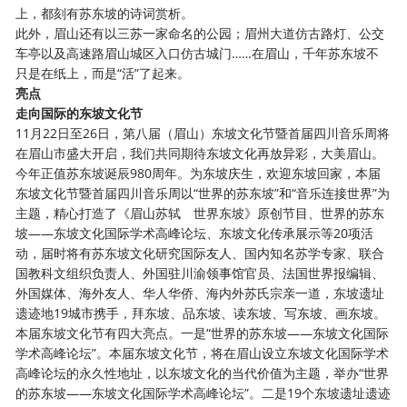
上，都刻有苏东坡的诗词赏析。
此外，眉山还有以三苏一家命名的公园；眉州大道仿古路灯、公交
车亭以及高速路眉山城区入口仿古城门
……在眉山，千年苏东坡不
只是在纸上，而是“活”了起来。
亮点
走向国际的东坡文化节
11月22日至26日，第八届（眉山）东坡文化节暨首届四川音乐周将
在眉山市盛大开启，我们共同期待东坡文化再放异彩，大美眉山。
今年正值苏东坡诞辰
980周年。为东坡庆生，欢迎东坡回家，本届
东坡文化节暨首届四川音乐周以“世界的苏东坡”和“音乐连接世界”为
主题，精心打造了《眉山苏轼 世界东坡》原创节目、世界的苏东
坡——东坡文化国际学术高峰论坛、东坡文化传承展示等20项活
动，届时将有苏东坡文化研究国际友人、国内知名苏学专家、联合
国教科文组织负责人、外国驻川渝领事馆官员、法国世界报编辑、
外国媒体、海外友人、华人华侨、海内外苏氏宗亲一道，东坡遗址
遗迹地19城市携手，拜东坡、品东坡、读东坡、写东坡、画东坡。
本届东坡文化节有四大亮点。一是
“世界的苏东坡——东坡文化国际
学术高峰论坛”。本届东坡文化节，将在眉山设立东坡文化国际学术
高峰论坛的永久性地址，以东坡文化的当代价值为主题，举办“世界
的苏东坡——东坡文化国际学术高峰论坛”。二是19个东坡遗址遗迹