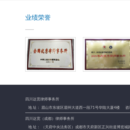
首
研
批
指
业绩荣誉
实
导
践
实
训
基
地
四川达宽律师事务所
地 址： 眉山市东坡区眉州大道西一段71号华陆大厦4楼
咨询
四川达宽（成都）律师事务所
地 址： （天府中央法务区）成都市天府新区正兴街道博览城路