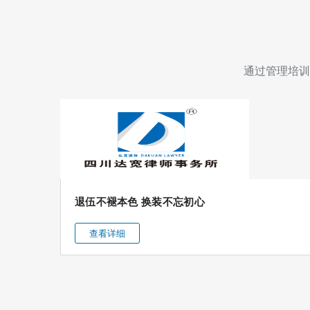
律
局
协
副
与
局
通过管理培训
四
长
川
王
司
伟
法
一
警
行
篇
退伍不褪本色 换装不忘初心
官
莅
职
临
查看详细
业
我
学
所
院
调