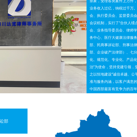
余家，受理各类案件上万件，
况，制订本所律师法律服务收费标准。
业务收入过亿，纳税过千万。
会、执行委员会、监督委员
会议机制，实行了“合伙人绩
会、业务指导委员会、律师学
务中心、医疗大健康法律服
部、民商事诉讼部、刑事法
部、企业破产法律部）、七
化、规范化、专业化、产品化
治”为使命，坚持党建引领，
之以恒地建设“诚信卓越、公
准与服务内涵，以客户满意
中国西部最富有竞争力的百
讼部