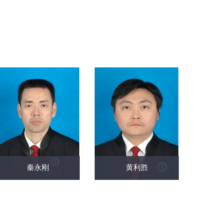
秦永刚
黄利胜