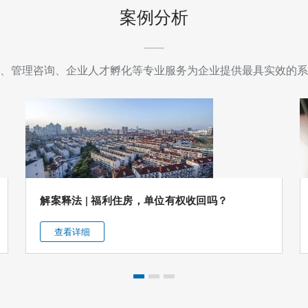
在
案例分析
发
光
、管理咨询、企业人才孵化等专业服务为企业提供最具实效的系
|
我
所
举
办“三
解案释法 | 福利住房，单位有权收回吗？
八”妇
女
查看详细
节
主
题