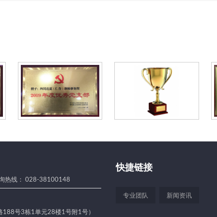
活
动
快捷链接
热线： 028-38100148
专业团队
新闻资讯
188号3栋1单元28楼1号附1号）