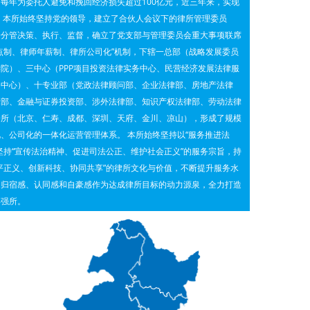
每年为委托人避免和挽回经济损失超过100亿元，近三年来，实现
 本所始终坚持党的领导，建立了合伙人会议下的律所管理委员
会分管决策、执行、监督，确立了党支部与管理委员会重大事项联席
点制、律师年薪制、律所公司化”机制，下辖一总部（战略发展委员
院）、三中心（PPP项目投资法律实务中心、民营经济发展法律服
务中心）、十专业部（党政法律顾问部、企业法律部、房地产法律
律部、金融与证券投资部、涉外法律部、知识产权法律部、劳动法律
分所（北京、仁寿、成都、深圳、天府、金川、凉山），形成了规模
、公司化的一体化运营管理体系。 本所始终坚持以“服务推进法
坚持“宣传法治精神、促进司法公正、维护社会正义”的服务宗旨，持
平正义、创新科技、协同共享”的律所文化与价值，不断提升服务水
的归宿感、认同感和自豪感作为达成律所目标的动力源泉，全力打造
年强所。