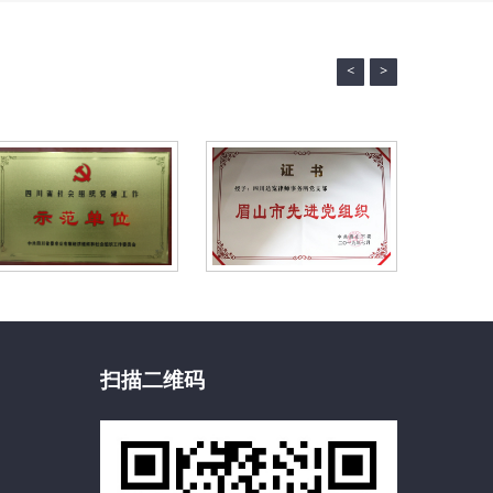
女
节
<
>
系
列
普
法
活
动
扫描二维码