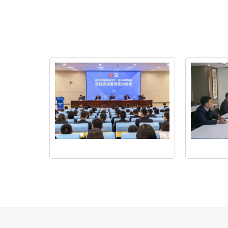
我
眉
所
山
入
市
选
司
省
法