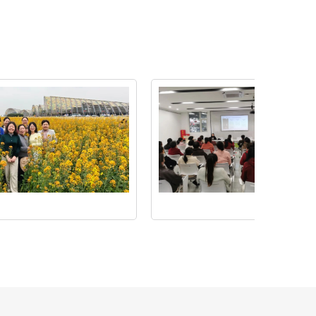
守
护“她”权
益，
法
治