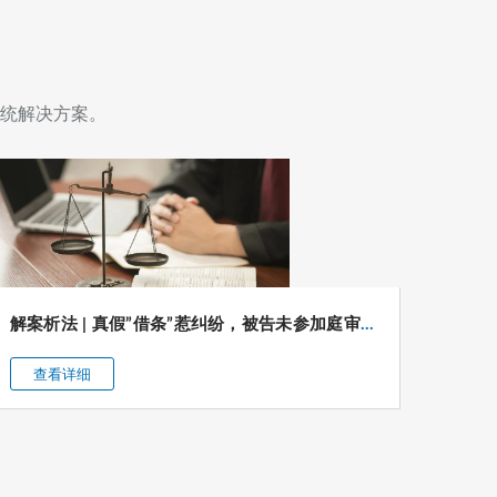
暖
人
心
统解决方案。
——
我
所
律
师
解案析法 | 真假”借条”惹纠纷，被告未参加庭审被列为失信人员如何维权？
团
队
查看详细
查
开
展“三
八”妇