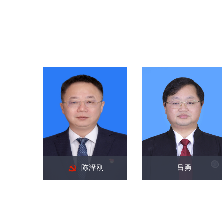
陈泽刚
吕勇