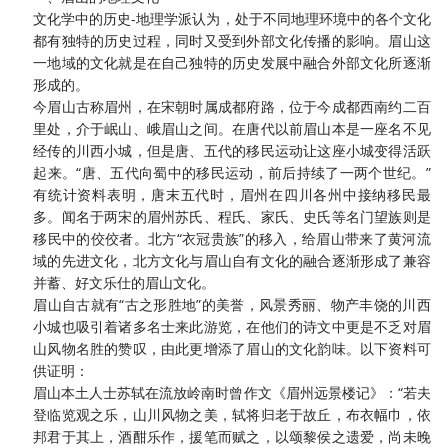
文化学中的历史
-地理学派认为，处于不同地理环境中的各个文化
都有独特的历史过程，同时又受到外部文化传播的影响。眉山这
一地域的文化就是在自己独特的历史发展中融合外部文化所逐渐
形成的。
今眉山古称眉州，在宋朝时属成都府路，位于今成都西南约二百
里处，介于岷山、峨眉山之间。在唐代以前眉山本是一座名不见
经传的川西小城，但是唐、五代的移民运动让这座小城变得活跃
起来。
“唐、五代向蜀中的移民运动，前后持续了一两个世纪。”
有统计资料表明，唐末五代时，眉州在四川各州中接纳移民最
多。闻名于两宋的眉州苏氏、程氏、家氏、史氏等名门望族则是
移民中的佼佼者。北方“衣冠贵族”的移入，给眉山带来了黄河流
域的先进文化，北方文化与眉山自有文化的融合逐渐形成了兼容
并蓄、好文乐仕的眉山文化。
眉山自古就有
“古之形胜地”的美誉，风景秀丽、物产丰饶的川西
小城也吸引着诸多名士来此游览，在他们的诗文中更是不乏对眉
山风物名胜的赞叹，由此更增添了眉山的文化韵味。以下资料可
供证明：
眉山本土人士苏轼在流放岭南时曾作文《眉州远景楼记》：
“若夫
登临览观之乐，山川风物之美，轼将归老于故丘，布衣幅巾，依
邦君于其上，酒酣乐作，援笔而赋之，以颂黎侯之遗爱，尚未晚