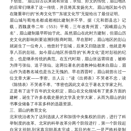
下创造。”眉山自古以来就有崇道，求仙、好文的传统，眉山地区
的后辈们继承了这一传统，并且将其发扬光大。眉山地区如今仍
在隆重举行的“长寿文化节”“东坡文化节”无疑给出了最佳证明。
眉山城与蜀地名都成都相比建制并不早。据《元和郡县志》记
载，西魏废帝二年（
553）平蜀，三年改青州置，“因峨眉山为
名”，眉山建制最早即始于此。虽然眉山在此时方建制，但眉山历
史文化的影响则要追溯到殷商时期。早在那时，眉山地区的彭山
就诞生了一位奇人，他曾封于彭城，后来又归隐故里，他就是寿
享八百的彭祖。如今眉山地区所倡导的“长寿文化”是对彭祖的纪
念，也是继承传统的典范。在五代时期，眉山张远霄得道，被称
为弹弓张仙、送子张仙。这两位著名的道教神仙都来自眉山，眉
山作为道教名城也是当之无愧的。早在西晋时，眉山就曾出过一
位文章大家——李密。古人云：“读《出师表》不哭者不忠，读
《陈情表》不哭者不孝。”李密也因此文卓立于著名文学家之列。
正是有了这千百年的文化积淀，眉山在文化领域有了更多方面的
建树，诞生了许多名载史册的文学及史学大家，从而为眉山的刻
书事业储备了丰富多样的选题资源。
三、眉山的教育文化
北宋统治者为了达到选拔人才和加强中央集权的目的，进行了科
举制度的改革。北宋的科举改革分两个阶段进行，第一个阶段起
自宋太祖朝
,到宋真宗朝基本完成，其目的有二,一是严格科举制