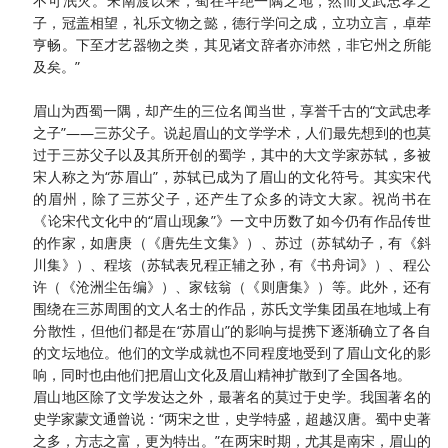
不可泯灭。宋南渡以来，蜀在斗绝一隅之地，然而文武忠孝之
子，冠盖相望，礼乐文物之懿，德行学问之成，立功立言，卓荦
亨畅。下至才艺器物之类，其见诸文辞者亦沛然，非它州之所能
及矣。”
眉山为西蜀一隅，却产生的三位名闻当世，享誉千古的
“文武忠孝
之子”——三苏父子。说起眉山的文学学术，人们最先想到的也莫
过于三苏父子以及其所开创的蜀学，其中的大文学家苏轼，多被
宋人称之为“苏眉山”，苏轼已成为了眉山的文化符号。其实宋代
的眉州，除了三苏父子，还产生了众多的诗文大家。祝尚书在
《论宋代文化中的“眉山现象”》一文中历数了如今仍有作品传世
的作家，如唐庚（《唐先生文集》）、苏过（苏轼幼子，有《斜
川集》）、程垓（苏轼表兄程正辅之孙，有《书舟词》）、程公
许（《沧洲尘缶编》）、家铉翁（《则唐集》）等。此外，还有
围绕在三苏周围的文人名士的作品，苏氏文学集团虽在地域上有
分散性，但他们都是在“苏眉山”的影响与提携下逐渐确立了各自
的文坛地位。他们的文学成就也不同程度地受到了眉山文化的影
响，同时也由他们把眉山文化及眉山精神扩散到了全国各地。
眉山地区除了文学发达之外，最著名的莫过于史学。我国著名的
史学家蒙文通曾说：
“两宋之世，史学特盛，超越汉唐。蜀中史著
之多，方志之富，更为特出。”在两宋时期，尤其是南宋，眉山的