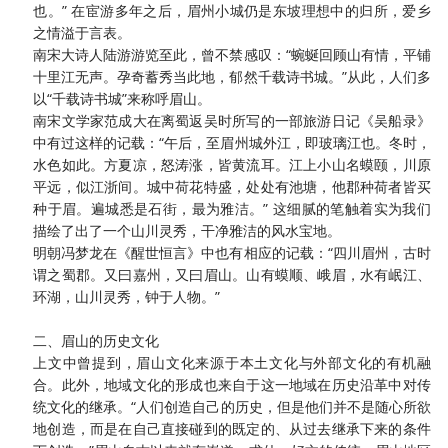
也。” 在宦游多年之后，眉州小城仍是东坡理想中的归所，爱乡
之情溢于言表。
南宋大诗人陆游游览至此，曾不禁感叹：
“蜿蜒回顾山有情，平铺
十里江无声。孕奇蓄秀当此地，郁然千载诗书城。”从此，人们多
以“千载诗书城”来称呼眉山。
南宋文学家范成大在离蜀返吴时所写的一部旅游日记《吴船录》
中有过这样的记载：
“午后，至眉州城外江，即玻璃江也。冬时，
水色如此。方夏凉，怒涛涨，皆黄流耳。江上小山名蟆颐，川原
平远，似江浙间。城中荷花特盛，处处有池塘，他郡种荷者皆买
种于眉。遍城悉是石街，最为雅洁。” 这细腻的笔触着实为我们
描绘了出了一个山川灵秀，干净雅洁的风水宝地。
明朝冯梦龙在《醒世恒言》中也有相应的记载：
“四川眉州，古时
谓之蜀郡。又曰嘉州，又曰眉山。山有蟆顺、峨眉，水有岷江、
环湖，山川灵秀，钟于人物。”
二、眉山的历史文化
上文中曾提到，眉山文化来源于本土文化与外部文化的有机融
合。此外，地域文化的形成也来自于这一地域在历史沿革中对传
统文化的继承。
“人们创造自己的历史，但是他们并不是随心所欲
地创造，而是在自己直接碰到的既定的、从过去继承下来的条件