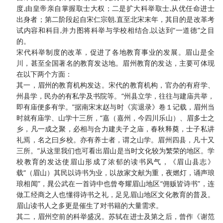
度,由皇帝亲自掌握取士大权；二是扩大科举取士,从优任命进士
出身者；第二阶段起自宋仁宗朝,直至北宋末年，其目的是改革考
试内容和科目,并力图将科举与学校相结合,以达到“一道德”之目
的。
宋代科举制度的改革，促进了各地教育事业的发展。眉山是全
川，甚至全国著名的教育发达地。眉州教育的发达，主要可体现
在以下两个方面：
其一，眉州的教育机构发达。宋代的教育机构，官办的有府学、
州县学，民办的有私学及书院等。
“州县立学，往往与建庙共举，
即有庙便多有学。”据南宋末赵与时《宾退录》卷１记载，眉州当
时就有庙学、山学十三所，“嘉（嘉州，今四川乐山）、眉多士之
乡，凡一成之聚，必相与合力建夫子之庙，春秋释奠，士子私讲
礼焉，名之曰乡校。亦有养士者，谓之山学。眉州四县，凡十又
三所。”从这里我们也可看出眉山是当时文化较为繁荣的地区。学
校教育的发达使眉山形成了浓郁的读书风气，《眉山县志》
载“（眉山）其民以诗书为业，以故家文献为重，夜燃灯，诵声琅
琅相闻”，晁公武在一首诗中也曾夸耀眉山地区“佣贩皆诗书”，连
做工经商之人也懂得诗书之礼，足见眉山地区文化教育的普及。
眉山读书人之多更是催生了对书籍的大量需求。
其二，眉州空前的科举盛况。苏轼在进士及第之后，曾作《谢范