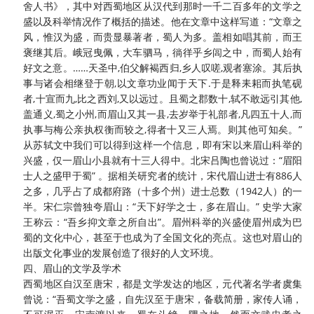
舍人书》，其中对西蜀地区从汉代到那时一千二百多年的文学之
盛以及科举情况作了概括的描述。他在文章中这样写道：
“文章之
风，惟汉为盛，而贵显暴著者，蜀人为多。盖相如唱其前，而王
褒继其后。峨冠曳佩，大车驷马，徜徉乎乡闾之中，而蜀人始有
好文之意。……天圣中,伯父解褐西归,乡人叹嗟,观者塞涂。其后执
事与诸会相继登于朝,以文章功业闻于天下.于是释耒耜而执笔砚
者,十宣而九,比之西刘,又以远过。且蜀之郡数十,轼不敢远引其他,
盖通义,蜀之小州,而眉山又其一县,去岁举于礼部者,凡四五十人,而
执事与梅公亲执权衡而较之,得者十又三人焉。则其他可知矣。”
从苏轼文中我们可以得到这样一个信息，即有宋以来眉山科举的
兴盛，仅一眉山小县就有十三人得中。北宋吕陶也曾说过：“眉阳
士人之盛甲于蜀” 。据相关研究者的统计，宋代眉山进士有886人
之多，几乎占了成都府路（十多个州）进士总数（1942人）的一
半。宋仁宗曾独夸眉山：“天下好学之士，多在眉山。” 史学大家
王称云：“吾乡抑文章之所自出”。眉州科举的兴盛使眉州成为巴
蜀的文化中心，甚至于也成为了全国文化的亮点。这也对眉山的
出版文化事业的发展创造了很好的人文环境。
四、眉山的文学及学术
西蜀地区自汉至唐宋，都是文学发达的地区，元代著名学者虞集
曾说：
“吾蜀文学之盛，自先汉至于唐宋，备载简册，家传人诵，