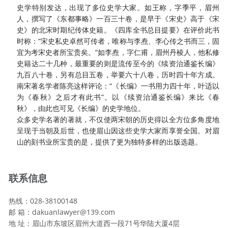
史学特别发达，出现了多位史学大家。如王称，字季平，眉州
人，撰写了《东都事略》一百三十卷，是早于《宋史》高于《宋
史》的北宋时期纪传体史籍。《四库全书总目提要》在评价此书
时称：“宋史私史卓然可传者，唯称与李焘、李心传之书而三，固
宜为考宋史者所宝贵矣。”如李焘，字仁甫，眉州丹棱人，他私修
史籍达二十几种，最重要的则是流传至今的《续资治通鉴长编》
九百八十卷，另有总目五卷，举要六十八卷，历时四十年方成。
南宋著名学者陈亮这样评论：“《长编》一书用力四十年，叶适以
为《春秋》之后才有此书”。以《续资治通鉴长编》来比《春
秋》，由此也可见《长编》的史学地位。
众多史学名著的著就，不仅使两宋朝的历史得以全方位多角度地
呈现于当朝及后世，也使眉山因这些史学大家而享誉全国。对眉
山的刻书业所宝贵的是，提供了更为独特多样的出版选题。
联系信息
热线：028-38100148
邮 箱：dakuanlawyer@139.com
地 址：眉山市东坡区眉州大道西一段71号华陆大厦4层